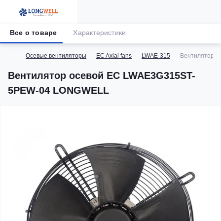
Все о товаре
Характеристики
Осевые вентиляторы
EC Axial fans
LWAE-315
Вентилятор 
Вентилятор осевой EC LWAE3G315ST-
5PEW-04 LONGWELL