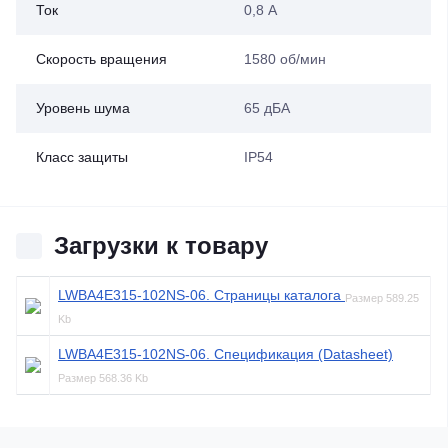
Ток
0,8 А
Скорость вращения
1580 об/мин
Уровень шума
65 дБА
Класс защиты
IP54
Загрузки к товару
LWBA4E315-102NS-06. Страницы каталога
Размер
589.25
Kb
LWBA4E315-102NS-06. Спецификация (Datasheet)
Размер
568.36 Kb