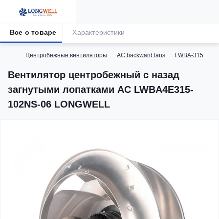
Все о товаре
Характеристики
Центробежные вентиляторы
AC backward fans
LWBA-315
В
Вентилятор центробежный с назад
загнутыми лопатками AC LWBA4E315-
102NS-06 LONGWELL