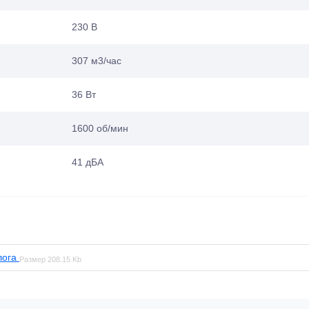
230 В
307 м3/час
36 Вт
1600 об/мин
41 дБА
лога
Размер
208.15 Kb