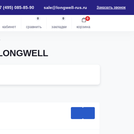
7 (495) 085-85-90
sale@longwell-rus.ru
Заказать звонок
0
0
0
кабинет
сравнить
закладки
корзина
L
7 LONGWELL