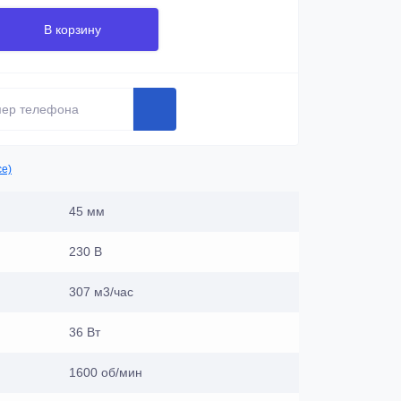
В корзину
се)
45 мм
230 В
307 м3/час
36 Вт
1600 об/мин