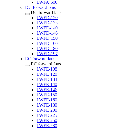
LWFA-500
DC forward fans
DC forward fans
LWFD-120
LWFD-133
LWFD-140
LWFD-146
LWFD-150
LWFD-160
LWFD-180
LWFD-197
EC forward fans
EC forward fans
LWFE-108
LWFE-120
LWFE-133
LWFE-140
LWFE-146
LWFE-150
LWFE-160
LWFE-180
LWFE-200
LWFE-225
LWFE-250
LWFE-280