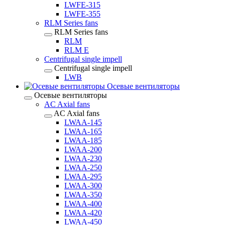
LWFE-315
LWFE-355
RLM Series fans
RLM Series fans
RLM
RLM E
Centrifugal single impell
Centrifugal single impell
LWB
Осевые вентиляторы
Осевые вентиляторы
AC Axial fans
AC Axial fans
LWAA-145
LWAA-165
LWAA-185
LWAA-200
LWAA-230
LWAA-250
LWAA-295
LWAA-300
LWAA-350
LWAA-400
LWAA-420
LWAA-450