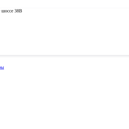
 шоссе 38В
ры