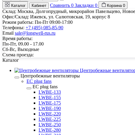
Сравнить
0
Закладки
0
Каталог
Кабинет
Корзина
0
Склад: Москва, Долгопрудный, микрорайон Павельцево, Новое
Офис/Склад: Ижевск, ул. Салютовская, 19, корпус 8
Режим работы: Пн-Пт 09:00-17:00
Телефоны:
+7 (495) 085-85-90
Email
sale@longwell-rus.ru
Время работы:
Пн-Пт, 09.00 - 17.00
Сб-Вс, Выходные
Схема проезда:
Каталог
Центробежные вентилято
Центробежные вентиляторы
EC plug fans
EC plug fans
LWBE-133
LWBE-155
LWBE-175
LWBE-190
LWBE-220
LWBE-225
LWBE-250
LWBE-280