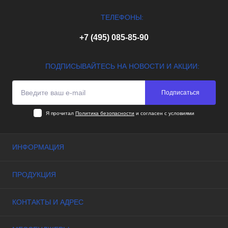
ТЕЛЕФОНЫ:
+7 (495) 085-85-90
ПОДПИСЫВАЙТЕСЬ НА НОВОСТИ И АКЦИИ:
Подписаться
Я прочитал
Политика безопасности
и согласен с условиями
ИНФОРМАЦИЯ
Контакты
ПРОДУКЦИЯ
Карта сайта
Акции
Центробежные вентиляторы
КОНТАКТЫ И АДРЕС
Осевые вентиляторы
Тангенциальные вентиляторы
Склад: Москва, Долгопрудный, микрорайон