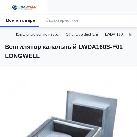
Все о товаре
Характеристики
Канальные вентиляторы
Other type duct fans
LWDA-160
Вен
Вентилятор канальный LWDA160S-F01
LONGWELL