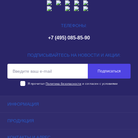
ТЕЛЕФОНЫ:
+7 (495) 085-85-90
ПОДПИСЫВАЙТЕСЬ НА НОВОСТИ И АКЦИИ:
Подписаться
Я прочитал
Политика безопасности
и согласен с условиями
ИНФОРМАЦИЯ
Контакты
ПРОДУКЦИЯ
Карта сайта
Акции
Центробежные вентиляторы
КОНТАКТЫ И АДРЕС