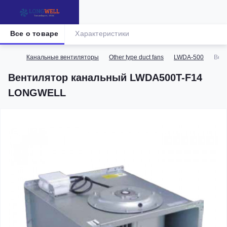
Все о товаре
Характеристики
Канальные вентиляторы
Other type duct fans
LWDA-500
Вен
Вентилятор канальный LWDA500T-F14
LONGWELL