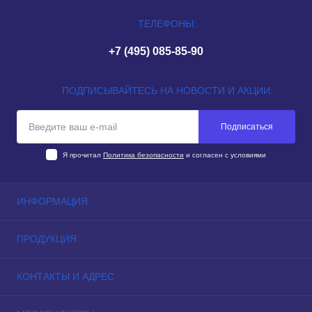
ТЕЛЕФОНЫ:
+7 (495) 085-85-90
ПОДПИСЫВАЙТЕСЬ НА НОВОСТИ И АКЦИИ:
Подписаться
Я прочитал
Политика безопасности
и согласен с условиями
ИНФОРМАЦИЯ
Контакты
ПРОДУКЦИЯ
Карта сайта
Акции
Центробежные вентиляторы
КОНТАКТЫ И АДРЕС
Осевые вентиляторы
Тангенциальные вентиляторы
Склад: Москва, Долгопрудный, микрорайон