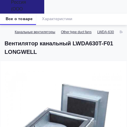
Все о товаре
Характеристики
Канальные вентиляторы
Other type duct fans
LWDA-630
Вен
Вентилятор канальный LWDA630T-F01
LONGWELL