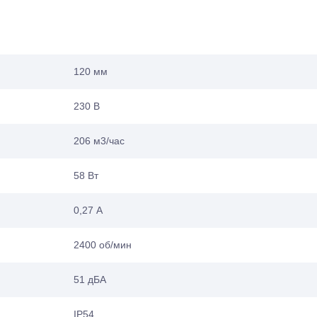
120 мм
230 В
206 м3/час
58 Вт
0,27 А
2400 об/мин
51 дБА
IP54