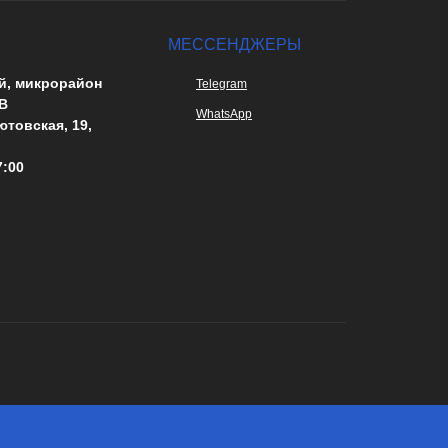
МЕССЕНДЖЕРЫ
й, микрорайон
Telegram
В
WhatsApp
ютовская, 19,
7:00