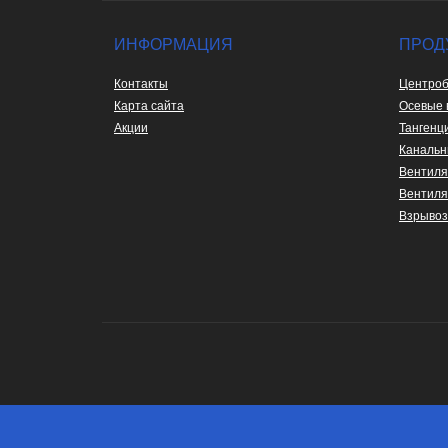
ИНФОРМАЦИЯ
ПРОД
Контакты
Центроб
Карта сайта
Осевые 
Акции
Тангенц
Канальн
Вентиля
Вентиля
Взрыво