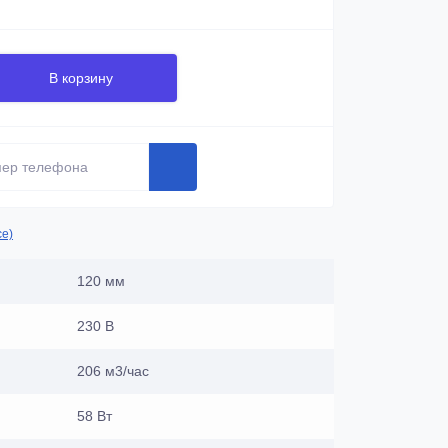
В корзину
се)
120 мм
230 В
206 м3/час
58 Вт