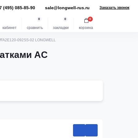
7 (495) 085-85-90
sale@longwell-rus.ru
Заказать звонок
0
0
0
кабинет
сравнить
закладки
корзина
LWFA2E120-092SS-02 LONGWELL
патками AC