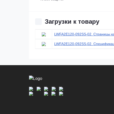
Загрузки к товару
LWFA2E120-092SS-02. Страницы к
LWFA2E120-092SS-02. Спецификац