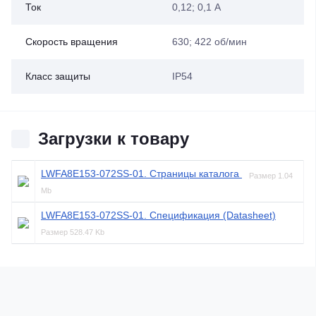
Ток
0,12; 0,1 А
Скорость вращения
630; 422 об/мин
Класс защиты
IP54
Загрузки к товару
LWFA8E153-072SS-01. Страницы каталога
Размер
1.04
Mb
LWFA8E153-072SS-01. Спецификация (Datasheet)
Размер
528.47 Kb