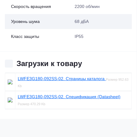
Скорость вращения
2200 об/мин
Уровень шума
68 дБА
Класс защиты
IP55
Загрузки к товару
LWFE3G180-092SS-02. Страницы каталога
Размер
952.63
Kb
LWFE3G180-092SS-02. Спецификация (Datasheet)
Размер
470.29 Kb