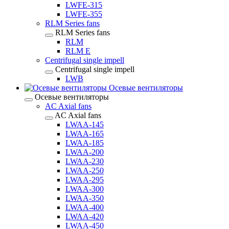
LWFE-315
LWFE-355
RLM Series fans
RLM Series fans
RLM
RLM E
Centrifugal single impell
Centrifugal single impell
LWB
Осевые вентиляторы
Осевые вентиляторы
AC Axial fans
AC Axial fans
LWAA-145
LWAA-165
LWAA-185
LWAA-200
LWAA-230
LWAA-250
LWAA-295
LWAA-300
LWAA-350
LWAA-400
LWAA-420
LWAA-450