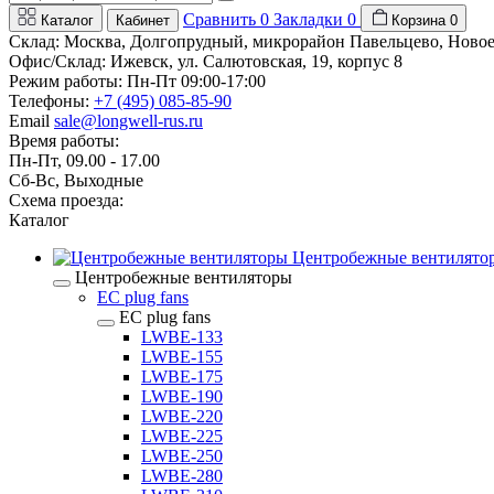
Сравнить
0
Закладки
0
Каталог
Кабинет
Корзина
0
Склад: Москва, Долгопрудный, микрорайон Павельцево, Новое
Офис/Склад: Ижевск, ул. Салютовская, 19, корпус 8
Режим работы: Пн-Пт 09:00-17:00
Телефоны:
+7 (495) 085-85-90
Email
sale@longwell-rus.ru
Время работы:
Пн-Пт, 09.00 - 17.00
Сб-Вс, Выходные
Схема проезда:
Каталог
Центробежные вентилято
Центробежные вентиляторы
EC plug fans
EC plug fans
LWBE-133
LWBE-155
LWBE-175
LWBE-190
LWBE-220
LWBE-225
LWBE-250
LWBE-280