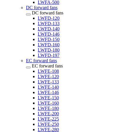
LWFA-500
DC forward fans
DC forward fans
LWFD-120
LWFD-133
LWFD-140
LWFD-146
LWFD-150
LWFD-160
LWFD-180
LWFD-197
EC forward fans
EC forward fans
LWFE-108
LWFE-120
LWFE-133
LWFE-140
LWFE-146
LWFE-150
LWFE-160
LWFE-180
LWFE-200
LWFE-225
LWFE-250
LWFE-280