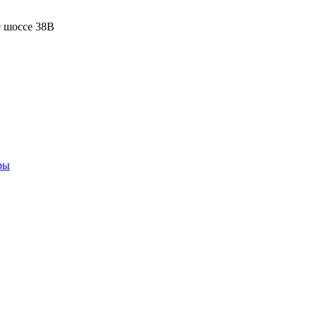
 шоссе 38В
ры